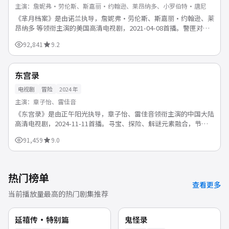
主演：
詹妮弗·劳伦斯、斯嘉丽·约翰逊、莱昂纳多、小罗伯特·唐尼
《芈月档案》是由诺兰执导，詹妮弗·劳伦斯、斯嘉丽·约翰逊、莱
昂纳多 等领衔主演的美国高清电视剧，2021-04-08首播。警匪对决
步步紧逼，正邪较量中探讨人性与法律的边界。支持...
92,841
9.2
47分钟/集
杜比
中国
东宫录
电视剧
冒险
2024
年
主演：
章子怡、雷佳音
《东宫录》是由正午阳光执导，章子怡、雷佳音领衔主演的中国大陆
高清电视剧，2024-11-11首播。寻宝、探险、解谜元素融合，节奏
明快看点十足。支持免费在线观看，1080P高清画...
91,459
9.0
热门榜单
查看更多
当前播放量最高的热门剧集推荐
99:06
47:59
中国
韩国
热播
杜比
延禧传·特别篇
鬼怪录