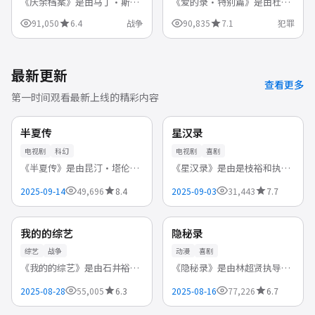
《庆余档案》是由马丁·斯科
《爱的录·特别篇》是由杜琪
塞斯执导，莱昂纳多、斯嘉丽
峰执导，古天乐、任达华、谭
91,050
6.4
战争
90,835
7.1
犯罪
·约翰逊、詹妮弗·劳伦斯 等
松韵领衔主演的中国香港电
领衔主演的美国高清电视剧，
影，2024-07-26首播。警匪对
2023-11-17首播。还原历史战
决步步紧逼，正邪较量中探讨
役...
人性与...
最新更新
查看更多
第一时间观看最新上线的精彩内容
独播
杜比
美国
日本
NEW
NEW
半夏传
星汉录
电视剧
科幻
电视剧
喜剧
《半夏传》是由昆汀·塔伦蒂
《星汉录》是由是枝裕和执
诺执导，小罗伯特·唐尼、莱
导，石原里美、广濑铃、新垣
2025-09-14
49,696
8.4
2025-09-03
31,443
7.7
昂纳多、斯嘉丽·约翰逊领衔
结衣领衔主演的日本高清电视
独播
独播
主演的美国高清电视剧，
剧，2025-09-03首播。荒诞设
2025-09-14首播。时空穿越引
定下的合理叙事，笑点密集却
日本
中国
NEW
NEW
我的的综艺
隐秘录
发蝴蝶效...
不失温...
综艺
战争
动漫
喜剧
《我的的综艺》是由石井裕也
《隐秘录》是由林超贤执导，
执导，广濑铃、有村架纯、木
林峯、梁朝伟、张学友领衔主
2025-08-28
55,005
6.3
2025-08-16
77,226
6.7
村拓哉领衔主演的日本综艺，
演的中国香港动漫，2025-08-
臻彩
高清
2025-08-28首播。还原历史战
16首播。轻松幽默的日常趣