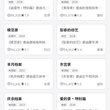
电影
2018
电视剧
2020
《延禧传·特别篇》是由九把
《鬼怪录》是由赵宝刚执导，
刀执导，桂纶镁、柯佳嬿、贾
宋慧乔、李政宰、全智贤 等领
96,938
7.9
犯罪
95,678
6.8
冒险
静雯领衔主演的中国台湾电
衔主演的韩国高清电视剧，
99:08
99:21
影，2018-11-23首播。警匪对
2020-11-12首播。寻宝、探
决步步紧逼，正邪较量中探讨
险、解谜元素融合，节奏明快
日本
中国
4K
杜比
模范录
梨泰的综艺
人性与...
看点十...
纪录片
2024
综艺
2018
《模范录》是由是枝裕和执
《梨泰的综艺》是由滕华涛执
导，有村架纯、山下智久领衔
导，成毅、肖战、谭松韵领衔
94,125
8.7
科幻
94,002
8.4
爱情
主演的日本纪录片，2024-02-
主演的中国大陆综艺，2018-
53:55
47:00
28首播。时空穿越引发蝴蝶效
12-06首播。职场与感情双线
应，主角必须在多个平行世界
并行，在甜宠与虐心之间切
美国
中国
连载中
杜比
芈月档案
东宫录
中做出...
换，牵动...
电视剧
2021
电视剧
2024
《芈月档案》是由诺兰执导，
《东宫录》是由正午阳光执
詹妮弗·劳伦斯、斯嘉丽·约
导，章子怡、雷佳音领衔主演
92,841
9.2
犯罪
91,459
9.0
冒险
翰逊、莱昂纳多 等领衔主演的
的中国大陆高清电视剧，
37:30
99:33
美国高清电视剧，2021-04-08
2024-11-11首播。寻宝、探
首播。警匪对决步步紧逼，正
险、解谜元素融合，节奏明快
美国
中国
连载中
高分
庆余档案
爱的录·特别篇
邪...
看点十足。支...
电视剧
2023
电影
2024