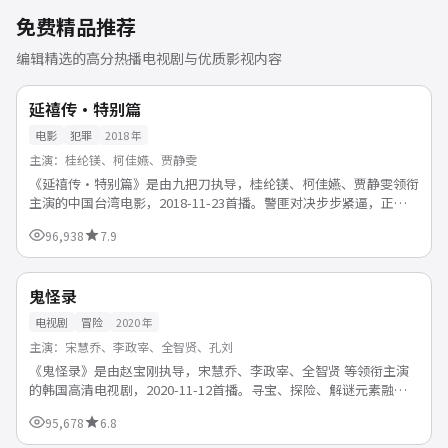
免费精品推荐
编辑精选的高分热播电视剧与优质影视内容
144分钟
热播
中国
延禧传·特别篇
电影
犯罪
2018
年
主演：
桂纶镁、柯佳嬿、贾静雯
《延禧传·特别篇》是由九把刀执导，桂纶镁、柯佳嬿、贾静雯领衔
主演的中国台湾电影，2018-11-23首播。警匪对决步步紧逼，正邪
较量中探讨人性与法律的边界。支持免费在线观看，1...
96,938
7.9
47分钟/集
杜比
韩国
鬼怪录
电视剧
冒险
2020
年
主演：
宋慧乔、李政宰、全智贤、孔刘
《鬼怪录》是由赵宝刚执导，宋慧乔、李政宰、全智贤 等领衔主演
的韩国高清电视剧，2020-11-12首播。寻宝、探险、解谜元素融
合，节奏明快看点十足。支持免费在线观看，1080P...
95,678
6.8
116分钟