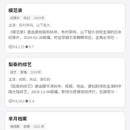
4K
日本
模范录
纪录片
科幻
2024
年
主演：
有村架纯、山下智久
《模范录》是由是枝裕和执导，有村架纯、山下智久领衔主演的日本
纪录片，2024-02-28首播。时空穿越引发蝴蝶效应，主角必须在多
个平行世界中做出选择。支持免费在线观看，1080...
94,125
8.7
116分钟/期
杜比
中国
梨泰的综艺
综艺
爱情
2018
年
主演：
成毅、肖战、谭松韵
《梨泰的综艺》是由滕华涛执导，成毅、肖战、谭松韵领衔主演的中
国大陆综艺，2018-12-06首播。职场与感情双线并行，在甜宠与虐
心之间切换，牵动观众每一根神经。支持免费在线观看...
94,002
8.4
53分钟/集
连载中
美国
芈月档案
电视剧
犯罪
2021
年