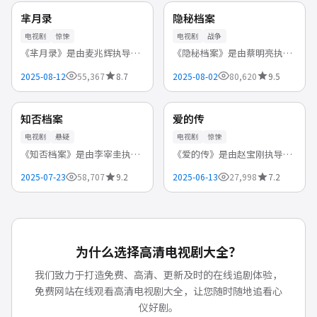
役细节，致敬英雄，传递和平
事，在笑声中释放压力，治愈
中国
中国
NEW
NEW
芈月录
隐秘档案
的珍...
打工人...
电视剧
惊悚
电视剧
战争
《芈月录》是由麦兆辉执导，
《隐秘档案》是由蔡明亮执
郭富城、林峯、古天乐 等领衔
导，林心如、柯佳嬿、许光汉
2025-08-12
55,367
8.7
2025-08-02
80,620
9.5
主演的中国香港高清电视剧，
领衔主演的中国台湾高清电视
4K
高分
2025-08-12首播。每集结尾留
剧，2025-08-02首播。战地记
下悬念，让人忍不住点击下一
者或医护视角，展现战争背后
韩国
韩国
NEW
NEW
知否档案
爱的传
集...
的人性...
电视剧
悬疑
电视剧
惊悚
《知否档案》是由李宰圭执
《爱的传》是由赵宝刚执导，
导，金惠秀、全智贤、宋仲基
宋仲基、孔刘、黄渤领衔主演
2025-07-23
58,707
9.2
2025-06-13
27,998
7.2
等领衔主演的韩国高清电视
的韩国高清电视剧，2025-06-
剧，2025-07-23首播。一桩离
13首播。每集结尾留下悬念，
奇案件牵出隐藏多年的秘密，
让人忍不住点击下一集。支持
真相在...
免费...
为什么选择
高清电视剧大全
？
我们致力于打造免费、高清、更新及时的在线追剧体验，
免费网站在线观看高清电视剧大全
，让您随时随地追看心
仪好剧。