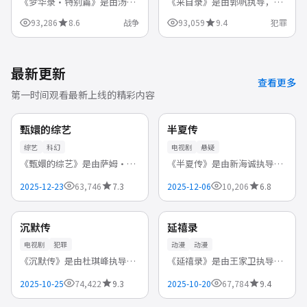
《梦华录·特别篇》是由汤姆
《来自录》是由郭帆执导，黄
·霍伯执导，凯拉·奈特莉、
渤、白敬亭、白鹿 等领衔主演
93,286
8.6
战争
93,059
9.4
犯罪
本尼迪克特·康伯巴奇、丹尼
的中国大陆高清电视剧，
尔·雷德克里夫 等领衔主演的
2024-02-17首播。警匪对决步
英国电影，2024-01-02首播。
步紧逼，正邪较量中探讨人性
还...
与法律...
最新更新
查看更多
第一时间观看最新上线的精彩内容
杜比
完结
英国
日本
NEW
NEW
甄嬛的综艺
半夏传
综艺
科幻
电视剧
悬疑
《甄嬛的综艺》是由萨姆·门
《半夏传》是由新海诚执导，
德斯执导，艾玛·沃森、凯拉
广濑铃、山下智久、木村拓哉
2025-12-23
63,746
7.3
2025-12-06
10,206
6.8
·奈特莉、本尼迪克特·康伯
领衔主演的日本高清电视剧，
高清
连载中
巴奇 等领衔主演的英国综艺，
2025-12-06首播。每个角色都
2025-12-23首播。近未来背景
似真似假，观众需要在细节中
中国
中国
NEW
NEW
沉默传
延禧录
下...
寻找...
电视剧
犯罪
动漫
动漫
《沉默传》是由杜琪峰执导，
《延禧录》是由王家卫执导，
佘诗曼、林峯、古天乐领衔主
白鹿、谭松韵、刘亦菲 等领衔
2025-10-25
74,422
9.3
2025-10-20
67,784
9.4
演的中国香港高清电视剧，
主演的中国大陆动漫，2025-
4K
完结
2025-10-25首播。卧底与内鬼
10-20首播。奇幻世界观设定