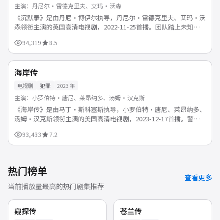
主演：
丹尼尔·雷德克里夫、艾玛·沃森
《沉默录》是由丹尼·博伊尔执导，丹尼尔·雷德克里夫、艾玛·沃
森领衔主演的英国高清电视剧，2022-11-25首播。团队踏上未知旅
途，在险境中建立信任与羁绊。支持免费在线观看，1...
94,319
8.5
54分钟/集
臻彩
美国
海岸传
电视剧
犯罪
2023
年
主演：
小罗伯特·唐尼、莱昂纳多、汤姆·汉克斯
《海岸传》是由马丁·斯科塞斯执导，小罗伯特·唐尼、莱昂纳多、
汤姆·汉克斯领衔主演的美国高清电视剧，2023-12-17首播。警匪
对决步步紧逼，正邪较量中探讨人性与法律的边界。支...
93,433
7.2
热门榜单
查看更多
当前播放量最高的热门剧集推荐
40:47
36:24
中国
中国
独播
完结
窥探传
苍兰传