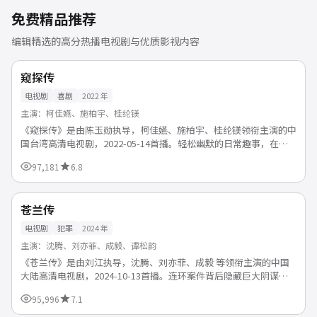
免费精品推荐
编辑精选的高分热播电视剧与优质影视内容
40分钟/集
独播
中国
窥探传
电视剧
喜剧
2022
年
主演：
柯佳嬿、施柏宇、桂纶镁
《窥探传》是由陈玉勋执导，柯佳嬿、施柏宇、桂纶镁领衔主演的中
国台湾高清电视剧，2022-05-14首播。轻松幽默的日常趣事，在笑
声中释放压力，治愈打工人的疲惫。支持免费在线观看...
97,181
6.8
36分钟/集
完结
中国
苍兰传
电视剧
犯罪
2024
年
主演：
沈腾、刘亦菲、成毅、谭松韵
《苍兰传》是由刘江执导，沈腾、刘亦菲、成毅 等领衔主演的中国
大陆高清电视剧，2024-10-13首播。连环案件背后隐藏巨大阴谋，
专案组抽丝剥茧追查到底。支持免费在线观看，108...
95,996
7.1
51分钟/集