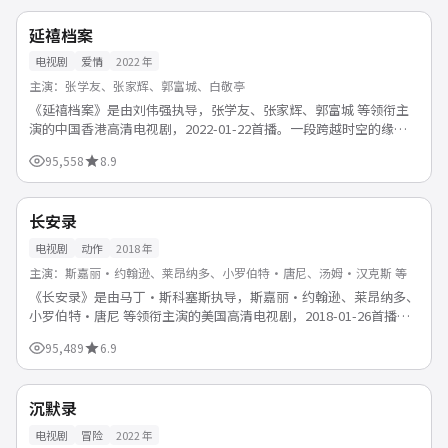
高清
中国
延禧档案
电视剧
爱情
2022
年
主演：
张学友、张家辉、郭富城、白敬亭
《延禧档案》是由刘伟强执导，张学友、张家辉、郭富城 等领衔主
演的中国香港高清电视剧，2022-01-22首播。一段跨越时空的缘
分，让彼此在一次次错过与重逢中学会珍惜与成长。支持...
95,558
8.9
39分钟/集
热播
美国
长安录
电视剧
动作
2018
年
主演：
斯嘉丽·约翰逊、莱昂纳多、小罗伯特·唐尼、汤姆·汉克斯 等
《长安录》是由马丁·斯科塞斯执导，斯嘉丽·约翰逊、莱昂纳多、
小罗伯特·唐尼 等领衔主演的美国高清电视剧，2018-01-26首播。
团队协作战胜强敌，燃点与泪点并存。支持免费在线...
95,489
6.9
53分钟/集
高清
英国
沉默录
电视剧
冒险
2022
年