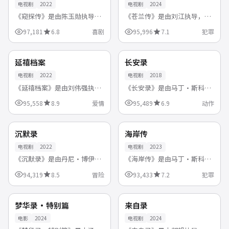
电视剧
2022
电视剧
2024
《窥探传》是由陈玉勋执导，
《苍兰传》是由刘江执导，沈
柯佳嬿、施柏宇、桂纶镁领衔
腾、刘亦菲、成毅 等领衔主演
97,181
6.8
喜剧
95,996
7.1
犯罪
主演的中国台湾高清电视剧，
的中国大陆高清电视剧，
51:46
39:11
2022-05-14首播。轻松幽默的
2024-10-13首播。连环案件背
日常趣事，在笑声中释放压
后隐藏巨大阴谋，专案组抽丝
中国
美国
高清
热播
延禧档案
长安录
力，治...
剥茧追...
电视剧
2022
电视剧
2018
《延禧档案》是由刘伟强执
《长安录》是由马丁·斯科塞
导，张学友、张家辉、郭富城
斯执导，斯嘉丽·约翰逊、莱
95,558
8.9
爱情
95,489
6.9
动作
等领衔主演的中国香港高清电
昂纳多、小罗伯特·唐尼 等领
53:02
54:56
视剧，2022-01-22首播。一段
衔主演的美国高清电视剧，
跨越时空的缘分，让彼此在一
2018-01-26首播。团队协作战
英国
美国
高清
臻彩
沉默录
海岸传
次次...
胜强...
电视剧
2022
电视剧
2023
《沉默录》是由丹尼·博伊尔
《海岸传》是由马丁·斯科塞
执导，丹尼尔·雷德克里夫、
斯执导，小罗伯特·唐尼、莱
94,319
8.5
冒险
93,433
7.2
犯罪
艾玛·沃森领衔主演的英国高
昂纳多、汤姆·汉克斯领衔主
99:01
46:42
清电视剧，2022-11-25首播。
演的美国高清电视剧，2023-
团队踏上未知旅途，在险境中
12-17首播。警匪对决步步紧
英国
中国
杜比
高清
梦华录·特别篇
来自录
建立...
逼，正...
电影
2024
电视剧
2024