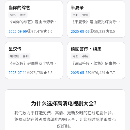
身份成谜，信任与背叛在每一
宏大，冒险旅程充满未知与惊
韩国
中国
NEW
NEW
当你的综艺
半夏录
集上演...
喜。...
综艺
动漫
电影
惊悚
《当你的综艺》是由申源浩执
《半夏录》是由麦兆辉执导，
导，金惠秀、河正宇、成毅领
张学友、张家辉、钟嘉欣 等领
2025-09-09
37,476
6.6
2025-09-06
59,238
8.5
衔主演的韩国综艺，2025-09-
衔主演的中国香港电影，
连载中
臻彩
09首播。热血少年成长历程，
2025-09-06首播。密闭空间内
友情与信念是最强大的力量。
的生存游戏，恐惧来自未知与
中国
中国
NEW
NEW
星汉传
请回答传·续集
支持...
人心。...
电视剧
喜剧
电影
悬疑
《星汉传》是由瞿友宁执导，
《请回答传·续集》是由蔡明
阮经天、周渝民、柯佳嬿 等领
亮执导，许光汉、周渝民、柯
2025-07-11
75,758
9.3
2025-05-28
76,429
7.7
衔主演的中国台湾高清电视
佳嬿领衔主演的中国台湾电
剧，2025-07-11首播。荒诞设
影，2025-05-28首播。一桩离
定下的合理叙事，笑点密集却
奇案件牵出隐藏多年的秘密，
不失...
真相在...
为什么选择
高清电视剧大全
？
我们致力于打造免费、高清、更新及时的在线追剧体验，
免费网站在线观看高清电视剧大全
，让您随时随地追看心
仪好剧。